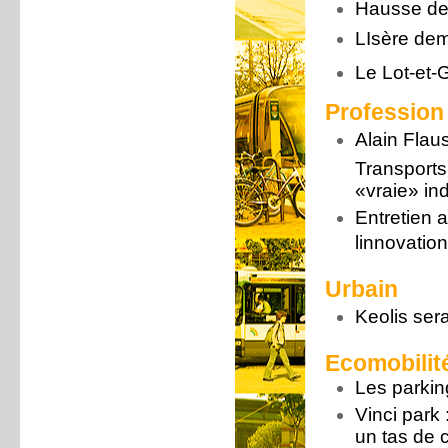
Hausse des
LIsère de
Le Lot-et-
Profession
Alain Flaus
Transports 
«vraie» ind
Entretien 
linnovatio
Urbain
Keolis ser
Ecomobilit
Les parkin
Vinci park
un tas de