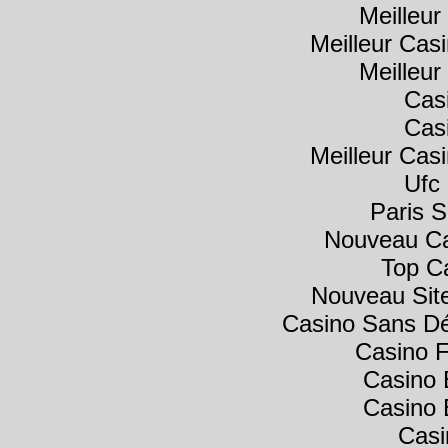
Meilleur
Meilleur Cas
Meilleur
Cas
Cas
Meilleur Cas
Ufc 
Paris S
Nouveau Ca
Top C
Nouveau Sit
Casino Sans Dé
Casino F
Casino 
Casino 
Casi