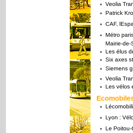
Veolia Tra
Patrick Kr
CAF, lEsp
Métro paris
Mairie-de-
Les élus d
Six axes st
Siemens ga
Veolia Tra
Les vélos 
Ecomobile
Lécomobili
Lyon : Vél
Le Poitou-