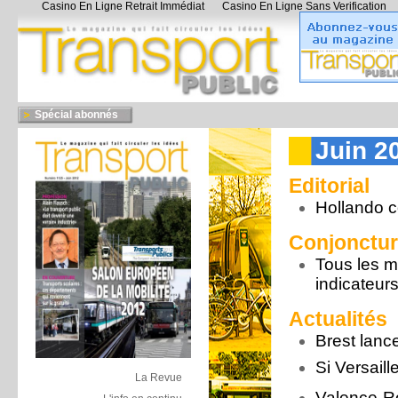
Casino En Ligne Retrait Immédiat
Casino En Ligne Sans Verification
Spécial abonnés
Juin 2
Editorial
Hollando c
Conjonctu
Tous les m
indicateur
Actualités
Brest lance
Si Versaille
La Revue
Valence-R