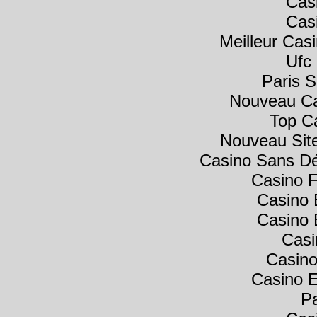
Cas
Cas
Meilleur Cas
Ufc 
Paris S
Nouveau Ca
Top C
Nouveau Sit
Casino Sans Dé
Casino F
Casino 
Casino 
Casi
Casino
Casino E
Pa