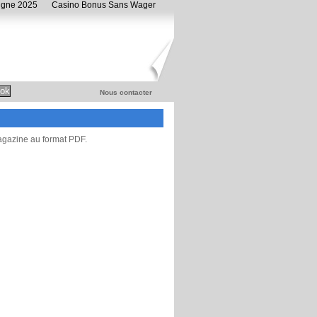
igne 2025
Casino Bonus Sans Wager
Nous contacter
magazine au format PDF.