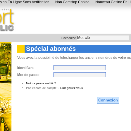
sino En Ligne Sans Verification
Non Gamstop Casino
Nouveau Casino En L
Recherche
Spécial abonnés
Vous avez la possibilité de télécharger les anciens numéros de votre 
Identifiant
Mot de passe
Mot de passe oublié ?
Pas encore de compte ?
Enregistrez-vous