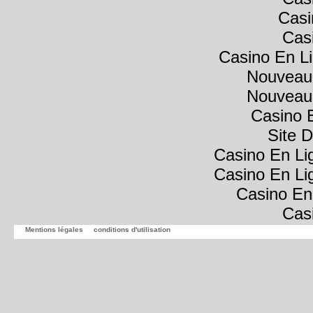
Casi
Cas
Casino En Li
Nouveau
Nouveau
Casino 
Site D
Casino En Lig
Casino En Lig
Casino En
Cas
Mentions légales
conditions d'utilisation