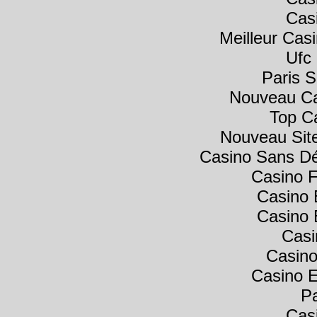
Cas
Meilleur Cas
Ufc 
Paris S
Nouveau Ca
Top C
Nouveau Sit
Casino Sans Dé
Casino F
Casino 
Casino 
Casi
Casino
Casino E
Pa
Cas