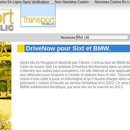
sino En Ligne Sans Verification
Non Gamstop Casino
Nouveau Casino En L
Recherche
DriveNow pour Sixt et BMW.
Après Mu by Peugeot et Multicity par Citroën, c’est au tour de BMW d
l’aide du loueur Sixt. Le système DriveNow fonctionnera dans un pre
s’étendre aux autres pays européens. Un site Internet et une applicat
des véhicules pour lesquels il n’existe ni stations fixes ni clés. Tout e
munis d’une carte à puce en Allemagne et qu’il faudra charger dans u
prévoient 1 million d’inscrits au service DriveNow d’ici 2020. Ce sera 
BMWi entièrement électrique, qui sera mis sur le marché en 2013.