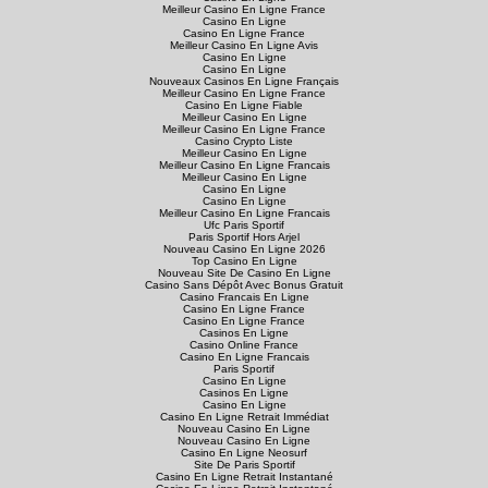
Meilleur Casino En Ligne France
Casino En Ligne
Casino En Ligne France
Meilleur Casino En Ligne Avis
Casino En Ligne
Casino En Ligne
Nouveaux Casinos En Ligne Français
Meilleur Casino En Ligne France
Casino En Ligne Fiable
Meilleur Casino En Ligne
Meilleur Casino En Ligne France
Casino Crypto Liste
Meilleur Casino En Ligne
Meilleur Casino En Ligne Francais
Meilleur Casino En Ligne
Casino En Ligne
Casino En Ligne
Meilleur Casino En Ligne Francais
Ufc Paris Sportif
Paris Sportif Hors Arjel
Nouveau Casino En Ligne 2026
Top Casino En Ligne
Nouveau Site De Casino En Ligne
Casino Sans Dépôt Avec Bonus Gratuit
Casino Francais En Ligne
Casino En Ligne France
Casino En Ligne France
Casinos En Ligne
Casino Online France
Casino En Ligne Francais
Paris Sportif
Casino En Ligne
Casinos En Ligne
Casino En Ligne
Casino En Ligne Retrait Immédiat
Nouveau Casino En Ligne
Nouveau Casino En Ligne
Casino En Ligne Neosurf
Site De Paris Sportif
Casino En Ligne Retrait Instantané