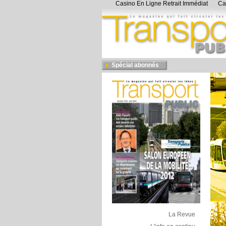
Casino En Ligne Retrait Immédiat
Ca
Spécial abonnés
La Revue