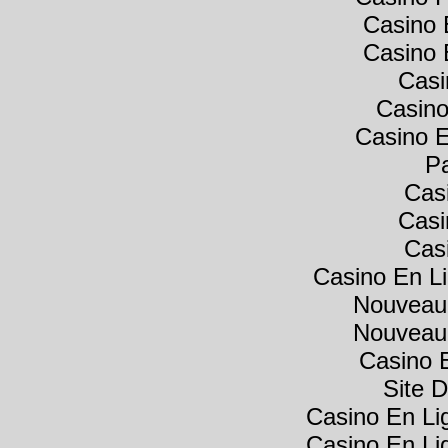
Casino 
Casino 
Casi
Casino
Casino E
Pa
Cas
Casi
Cas
Casino En Li
Nouveau
Nouveau
Casino 
Site D
Casino En Lig
Casino En Lig