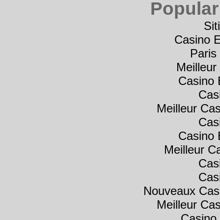
Popular
Si
Casino E
Paris
Meilleur
Casino 
Cas
Meilleur Ca
Cas
Casino 
Meilleur C
Cas
Cas
Nouveaux Casi
Meilleur Ca
Casino 