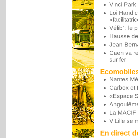
Vinci Park
Loi Handic
«facilitatri
Vélib’ : le
Hausse de 
Jean-Bern
Caen va re
sur fer
Ecomobile
Nantes Mét
Carbox et
«Espace Se
Angoulême 
La MACIF e
V’Lille se 
En direct 