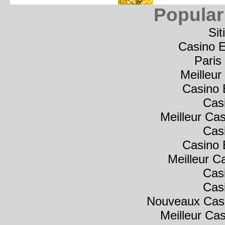
Popular
Si
Casino E
Paris
Meilleur
Casino 
Cas
Meilleur Ca
Cas
Casino 
Meilleur C
Cas
Cas
Nouveaux Casi
Meilleur Ca