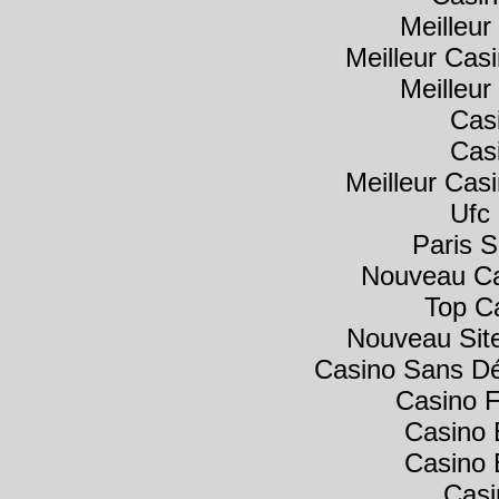
Meilleur
Meilleur Cas
Meilleur
Cas
Cas
Meilleur Cas
Ufc 
Paris S
Nouveau Ca
Top C
Nouveau Sit
Casino Sans Dé
Casino F
Casino 
Casino 
Casi