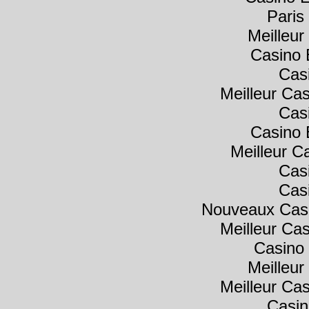
Paris
Meilleur
Casino 
Cas
Meilleur Ca
Cas
Casino 
Meilleur C
Cas
Cas
Nouveaux Casi
Meilleur Ca
Casino 
Meilleur
Meilleur Ca
Casin