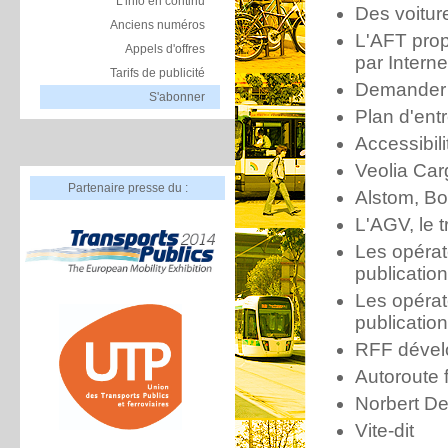
L'info en continu
Des voiture
Anciens numéros
L'AFT prop
Appels d'offres
par Interne
Tarifs de publicité
Demander 
S'abonner
Plan d'ent
Accessibil
Veolia Car
Partenaire presse du :
Alstom, Bo
L'AGV, le t
Les opérat
publication
Les opérat
publication
RFF dévelo
Autoroute f
Norbert De
Vite-dit