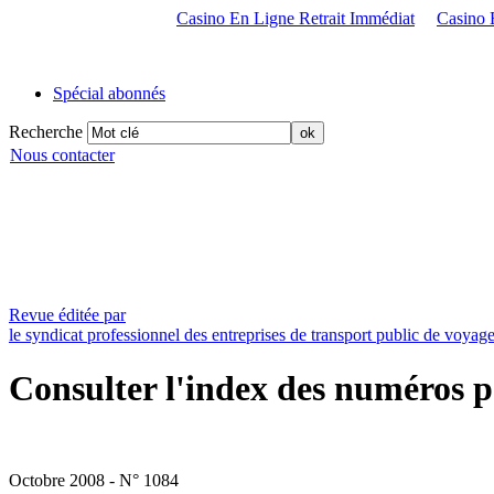
Casino En Ligne Retrait Immédiat
Casino 
Spécial abonnés
Recherche
Nous contacter
Revue éditée par
le syndicat professionnel des entreprises de transport public de voyageu
Consulter l'index des numéros 
Octobre 2008 - N° 1084