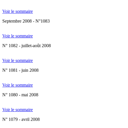
Voir le sommaire
Septembre 2008 - N°1083
Voir le sommaire
N° 1082 - juillet-août 2008
Voir le sommaire
N° 1081 - juin 2008
Voir le sommaire
N° 1080 - mai 2008
Voir le sommaire
N° 1079 - avril 2008