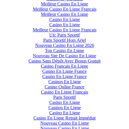
Meilleur Casino En Ligne
Meilleur Casino En Ligne Francais
Meilleur Casino En Ligne
Casino En Ligne
Casino En Ligne
Meilleur Casino En Ligne Francais
Ufc Paris Sportif
Paris Sportif Hors Arjel
Nouveau Casino En Ligne 2026
Top Casino En Ligne
Nouveau Site De Casino En Ligne
Casino Sans Dépôt Avec Bonus Gratuit
Casino Francais En Ligne
Casino En Ligne France
Casino En Ligne France
Casinos En Ligne
Casino Online France
Casino En Ligne Francais
Paris Sportif
Casino En Ligne
Casinos En Ligne
Casino En Ligne
Casino En Ligne Retrait Immédiat
Nouveau Casino En Ligne
Nouveau Casino En Ligne