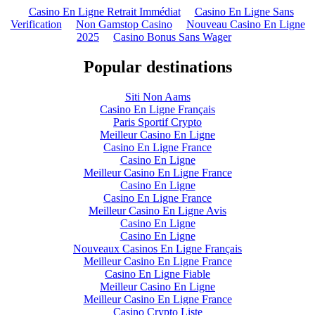
Casino En Ligne Retrait Immédiat
Casino En Ligne Sans
Verification
Non Gamstop Casino
Nouveau Casino En Ligne
2025
Casino Bonus Sans Wager
Popular destinations
Siti Non Aams
Casino En Ligne Français
Paris Sportif Crypto
Meilleur Casino En Ligne
Casino En Ligne France
Casino En Ligne
Meilleur Casino En Ligne France
Casino En Ligne
Casino En Ligne France
Meilleur Casino En Ligne Avis
Casino En Ligne
Casino En Ligne
Nouveaux Casinos En Ligne Français
Meilleur Casino En Ligne France
Casino En Ligne Fiable
Meilleur Casino En Ligne
Meilleur Casino En Ligne France
Casino Crypto Liste