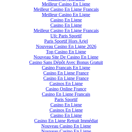
Meilleur Casino En Ligne
Meilleur Casino En Ligne Francais
Meilleur Casino En Ligne
Casino En Ligne
Casino En Ligne
Meilleur Casino En Ligne Francais
Ufc Paris Sportif
Paris Sportif Hors Arjel
Nouveau Casino En Ligne 2026
Top Casino En Ligne
Nouveau Site De Casino En Ligne
Casino Sans Dépôt Avec Bonus Gratuit
Casino Francais En Ligne
Casino En Ligne France
Casino En Ligne France
Casinos En Ligne
Casino Online France
Casino En Ligne Francais
Paris Sportif
Casino En Ligne
Casinos En Ligne
Casino En Ligne
Casino En Ligne Retrait Immédiat
Nouveau Casino En Ligne
Nouveau Casino En Ligne