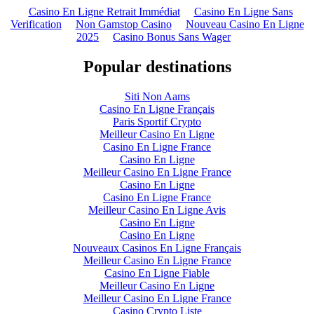
Casino En Ligne Retrait Immédiat
Casino En Ligne Sans
Verification
Non Gamstop Casino
Nouveau Casino En Ligne
2025
Casino Bonus Sans Wager
Popular destinations
Siti Non Aams
Casino En Ligne Français
Paris Sportif Crypto
Meilleur Casino En Ligne
Casino En Ligne France
Casino En Ligne
Meilleur Casino En Ligne France
Casino En Ligne
Casino En Ligne France
Meilleur Casino En Ligne Avis
Casino En Ligne
Casino En Ligne
Nouveaux Casinos En Ligne Français
Meilleur Casino En Ligne France
Casino En Ligne Fiable
Meilleur Casino En Ligne
Meilleur Casino En Ligne France
Casino Crypto Liste