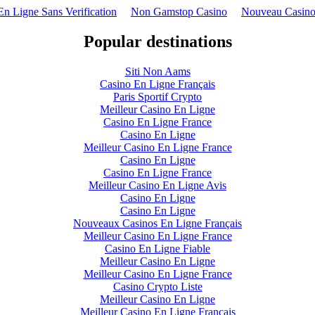
En Ligne Sans Verification
Non Gamstop Casino
Nouveau Casino
Popular destinations
Siti Non Aams
Casino En Ligne Français
Paris Sportif Crypto
Meilleur Casino En Ligne
Casino En Ligne France
Casino En Ligne
Meilleur Casino En Ligne France
Casino En Ligne
Casino En Ligne France
Meilleur Casino En Ligne Avis
Casino En Ligne
Casino En Ligne
Nouveaux Casinos En Ligne Français
Meilleur Casino En Ligne France
Casino En Ligne Fiable
Meilleur Casino En Ligne
Meilleur Casino En Ligne France
Casino Crypto Liste
Meilleur Casino En Ligne
Meilleur Casino En Ligne Francais