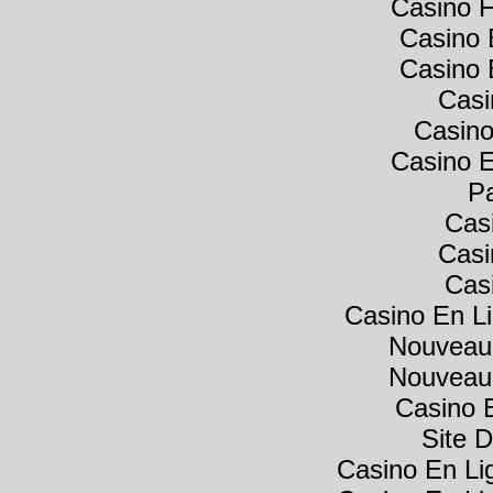
Casino F
Casino 
Casino 
Casi
Casino
Casino E
Pa
Cas
Casi
Cas
Casino En Li
Nouveau
Nouveau
Casino 
Site D
Casino En Lig