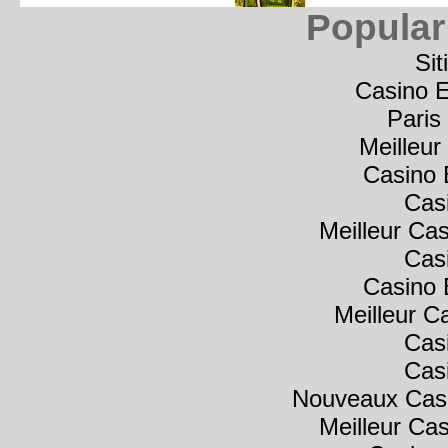
Popular
Si
Casino E
Paris
Meilleur
Casino 
Cas
Meilleur Ca
Cas
Casino 
Meilleur C
Cas
Cas
Nouveaux Casi
Meilleur Ca