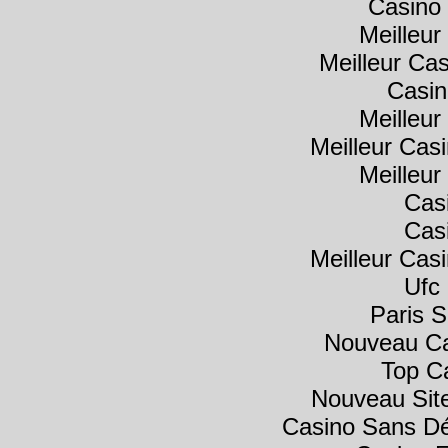
Casino 
Meilleur
Meilleur Ca
Casin
Meilleur
Meilleur Cas
Meilleur
Cas
Cas
Meilleur Cas
Ufc 
Paris S
Nouveau Ca
Top C
Nouveau Sit
Casino Sans Dé